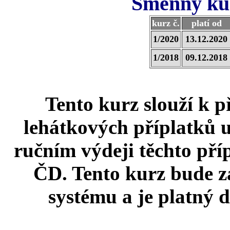
Směnný kur
kurz č.
platí od
1/2020
13.12.2020
1/2018
09.12.2018
Tento kurz slouží k p
lehátkových příplatků
ručním výdeji těchto pří
ČD. Tento kurz bude 
systému a je platný 