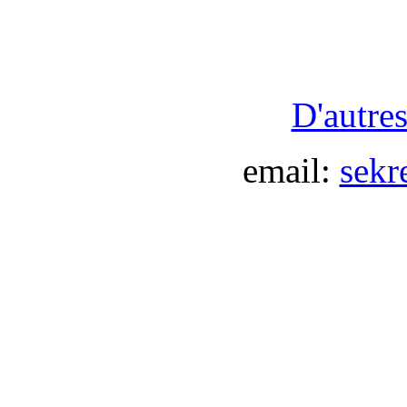
D'autre
email:
sekr